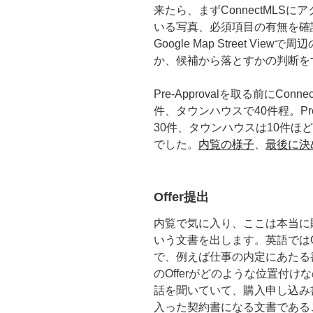
来たら、まず
ConnectML
いる写真、必須項目の有無を確認、
Google Map Street V
か、候補から落とすかの判断を
Pre-Approvalを取る前に
Conn
件、タウンハウスで40件程。Pre
30件、タウンハウスは10件ほ
でした。
内覧の様子
、
最後に決
Offer提出
内覧で気に入り、ここは本当に購
いう文書を出します。英語ではO
で、例えば仕事の内定にあたる書類も
のOfferがどのような位置付
話を聞いていて、購入申し込み
入った契約書になる文書である