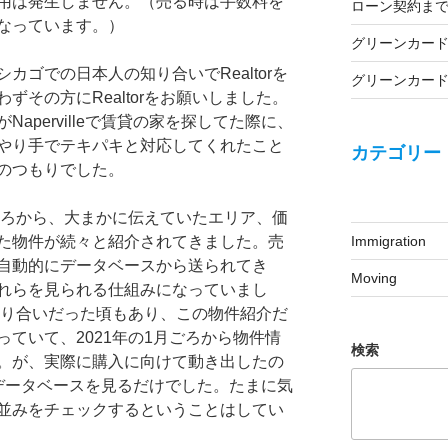
用は発生しません。（売る時は手数料を
ローン契約ま
なっています。）
グリーンカー
カゴでの日本人の知り合いでRealtorを
グリーンカー
ずその方にRealtorをお願いしました。
apervilleで賃貸の家を探してた際に、
やり手でテキパキと対応してくれたこと
カテゴリー
のつもりでした。
たところから、大まかに伝えていたエリア、価
Immigration
た物件が続々と紹介されてきました。売
自動的にデータベースから送られてき
Moving
れらを見られる仕組みになっていまし
方は知り合いだった頃もあり、この物件紹介だ
ていて、2021年の1月ごろから物件情
検索
。が、実際に購入に向けて動き出したの
データベースを見るだけでした。たまに気
並みをチェックするということはしてい