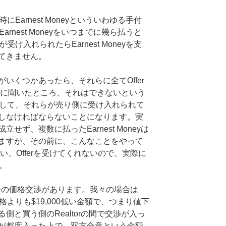
にEarnest Moneyといういわゆる手付
arnest Moneyをいつまでに幾ら払うと
受け入れられたらEarnest Moneyを支
てきません。
いくつかあったら、それらに全てOffer
torに聞いたところ、それはできないという
数出して、それらが売り側に受け入れられて
しなければならないことになります。実
ず、複数に払ったEarnest Moneyは
ますが、その前に、こんなことをやって
失い、Offerを受けてくれないので、実際に
ん。
後に若干の価格交渉があります。我々の場合は
価格よりも$19,000低い金額で、つまり値下
側と買う側のRealtorの間で交渉が入っ
が都度入った上で、双方合意という金額