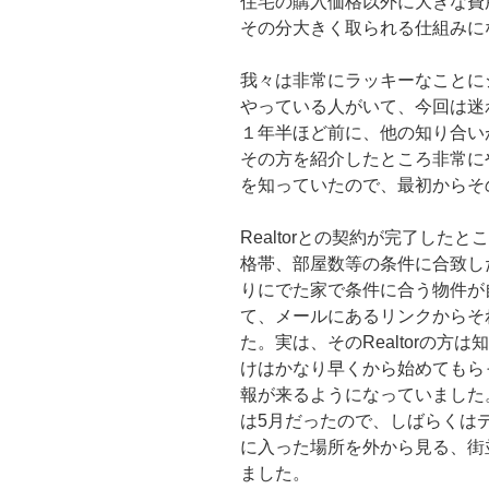
住宅の購入価格以外に大きな費
その分大きく取られる仕組みに
我々は非常にラッキーなことにシ
やっている人がいて、今回は迷わ
１年半ほど前に、他の知り合いがN
その方を紹介したところ非常に
を知っていたので、最初からそ
Realtorとの契約が完了し
格帯、部屋数等の条件に合致し
りにでた家で条件に合う物件が
て、メールにあるリンクからそ
た。実は、そのRealtorの
けはかなり早くから始めてもらっ
報が来るようになっていました
は5月だったので、しばらくは
に入った場所を外から見る、街
ました。