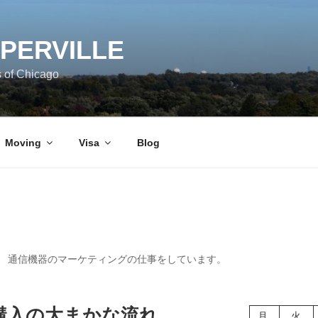
APERVILLE
s of Chicago
Moving
Visa
Blog
 ILに居住。 通信機器のマーケティングの仕事をしています。
購入の大まかな流れ
月
火