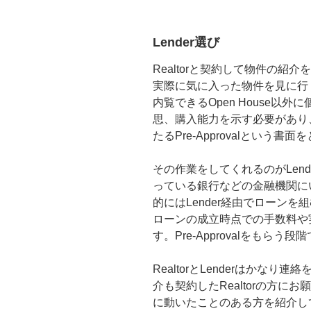
Lender選び
Realtorと契約して物件の
実際に気に入った物件を見に行
内覧できるOpen House以
思、購入能力を示す必要があり
たるPre-Approvalという
その作業をしてくれるのがLen
っている銀行などの金融機関に
的にはLender経由でローン
ローンの成立時点での手数料や
す。Pre-Approvalをもら
RealtorとLenderはかなり
介も契約したRealtorの方
に動いたことのある方を紹介して