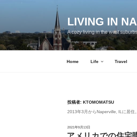
コ
ン
テ
LIVING IN N
ン
A cozy living in the west suburb
ツ
へ
ス
キ
Home
Life
Travel
ッ
プ
投稿者:
KTOMOMATSU
2013年3月からNaperville,
投
2021年9月13日
稿
アメリカでの住宅
日: