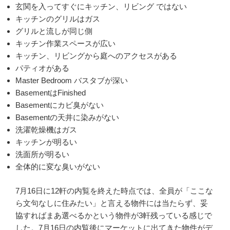
玄関を入ってすぐにキッチン、リビング ではない
キッチンのグリルはガス
グリルと流しが同じ側
キッチン作業スペースが広い
キッチン、リビングから庭へのアクセスがある
パティオがある
Master Bedroom バスタブが深い
BasementはFinished
Basementにカビ臭がない
Basementの天井に染みがない
洗濯乾燥機はガス
キッチンが明るい
洗面所が明るい
全体的に変な臭いがない
7月16日に12軒の内覧を終えた時点では、全員が「ここな
ら文句なしに住みたい」と言える物件には当たらず、妥
協すればまあ選べるかという物件が3軒残っている感じで
した。7月16日の内覧後にマーケットに出てきた物件がデ