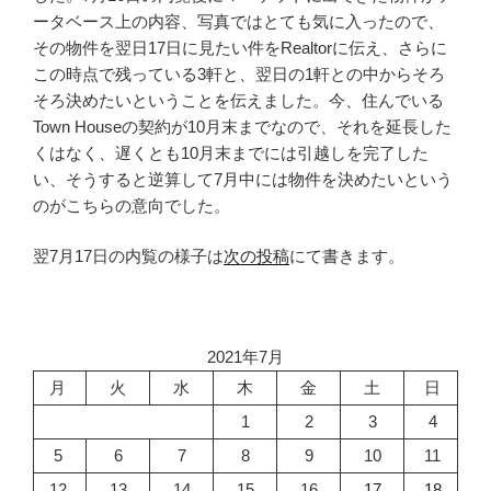
ータベース上の内容、写真ではとても気に入ったので、
その物件を翌日17日に見たい件をRealtorに伝え、さらに
この時点で残っている3軒と、翌日の1軒との中からそろ
そろ決めたいということを伝えました。今、住んでいる
Town Houseの契約が10月末までなので、それを延長した
くはなく、遅くとも10月末までには引越しを完了した
い、そうすると逆算して7月中には物件を決めたいという
のがこちらの意向でした。
翌7月17日の内覧の様子は
次の投稿
にて書きます。
2021年7月
月
火
水
木
金
土
日
1
2
3
4
5
6
7
8
9
10
11
12
13
14
15
16
17
18