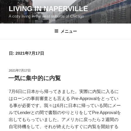
コ
LIVING IN NAPERVILLE
ン
A cozy living in the west suburbs of Chicago
テ
ン
ツ
メニュー
へ
ス
キ
日:
2021年7月17日
ッ
プ
投
2021年7月17日
稿
一気に集中的に内覧
日:
7月6日に日本から帰ってきました。実際に内覧に入るに
はローンの事前審査とも言える Pre-Approvalをとってい
る事が必要です。我々は6月に日本に帰っている間にメー
ルでLenderとの間で書類のやりとりをしてPre Approvalを
出してもらっていました。アメリカに戻ったら２週間の
自宅待機をして、それが終えたらすぐに内覧を開始する