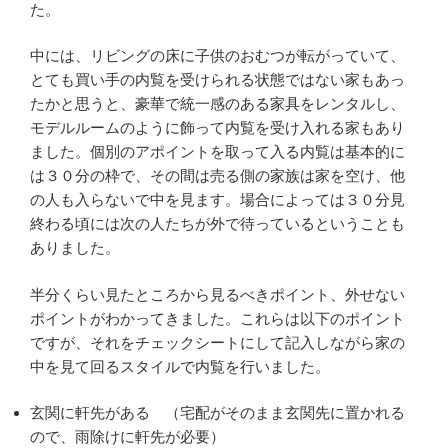
た。
中には、リビングの床に子供のおむつが転がっていて、
とても買い手の内覧を受けられる状態ではない家もあっ
たかと思うと、豪華で統一感のある家具をレンタルし、
モデルルームのように飾って内覧を受け入れる家もあり
ました。個別のアポイントを取って入る内覧は基本的に
は３０分の枠で、その間は売る側の家族は家を空け、他
の人も入らないで中を見ます。場合によっては３０分見
終わる頃には次の人たちが外で待っているということも
ありました。
半分くらい見たところから見るべきポイント、外せない
ポイントがわかってきました。これらは以下のポイント
ですが、それをチェックシートにして記入しながら家の
中を見て回るスタイルで内覧を行いました。
玄関に軒先がある （宅配がそのまま玄関先に置かれる
ので、雨除けに軒先が必要）